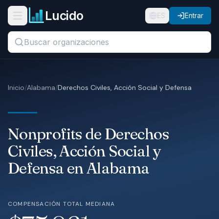
Ir al contenido principal
Lucido
Abrir menú de navegación
ES
Entrar
Buscar títulos, organizaciones o ubicaciones...
Organizaciones
Inicio
/
Alabama
/
Derechos Civiles, Acción Social y Defensa
Puestos
Guías
Nonprofits de Derechos
Estados
Civiles, Acción Social y
Defensa en Alabama
Sectores
Precios
COMPENSACIÓN TOTAL MEDIANA
Nosotros