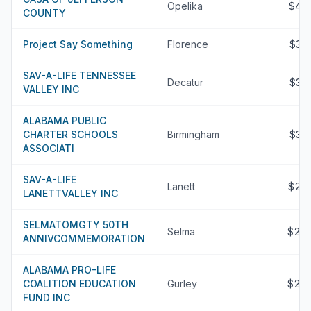
Opelika
$44
COUNTY
Project Say Something
Florence
$38
SAV-A-LIFE TENNESSEE
Decatur
$35
VALLEY INC
ALABAMA PUBLIC
CHARTER SCHOOLS
Birmingham
$30
ASSOCIATI
SAV-A-LIFE
Lanett
$24
LANETTVALLEY INC
SELMATOMGTY 50TH
Selma
$22
ANNIVCOMMEMORATION
ALABAMA PRO-LIFE
COALITION EDUCATION
Gurley
$21
FUND INC