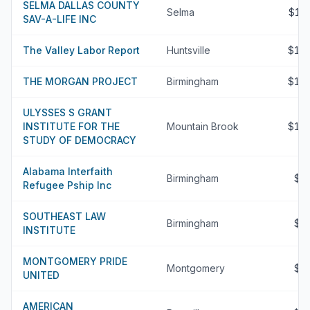
SELMA DALLAS COUNTY
Selma
$13
SAV-A-LIFE INC
The Valley Labor Report
Huntsville
$11
THE MORGAN PROJECT
Birmingham
$10
ULYSSES S GRANT
INSTITUTE FOR THE
Mountain Brook
$10
STUDY OF DEMOCRACY
Alabama Interfaith
Birmingham
$9
Refugee Pship Inc
SOUTHEAST LAW
Birmingham
$6
INSTITUTE
MONTGOMERY PRIDE
Montgomery
$4
UNITED
AMERICAN