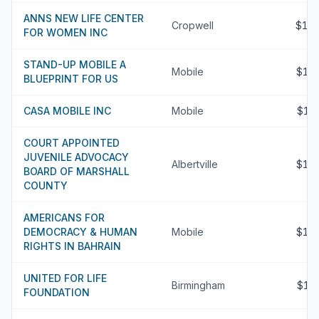
ANNS NEW LIFE CENTER
Cropwell
$19
FOR WOMEN INC
STAND-UP MOBILE A
Mobile
$18
BLUEPRINT FOR US
CASA MOBILE INC
Mobile
$16
COURT APPOINTED
JUVENILE ADVOCACY
Albertville
$16
BOARD OF MARSHALL
COUNTY
AMERICANS FOR
DEMOCRACY & HUMAN
Mobile
$14
RIGHTS IN BAHRAIN
UNITED FOR LIFE
Birmingham
$13
FOUNDATION