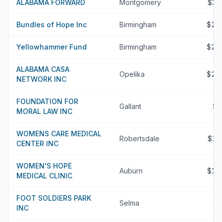
ALABAMA FORWARD
Montgomery
$3.
Bundles of Hope Inc
Birmingham
$2.
Yellowhammer Fund
Birmingham
$2.
ALABAMA CASA
Opelika
$2.
NETWORK INC
FOUNDATION FOR
Gallant
$
MORAL LAW INC
WOMENS CARE MEDICAL
Robertsdale
$1.
CENTER INC
WOMEN'S HOPE
Auburn
$1.
MEDICAL CLINIC
FOOT SOLDIERS PARK
Selma
$
INC