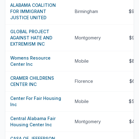
ALABAMA COALITION
FOR IMMIGRANT
Birmingham
$96
JUSTICE UNITED
GLOBAL PROJECT
AGAINST HATE AND
Montgomery
$90
EXTREMISM INC
Womens Resource
Mobile
$89
Center Inc
CRAMER CHILDRENS
Florence
$69
CENTER INC
Center For Fair Housing
Mobile
$52
Inc
Central Alabama Fair
Montgomery
$45
Housing Center Inc
CASA OF JEFFERSON