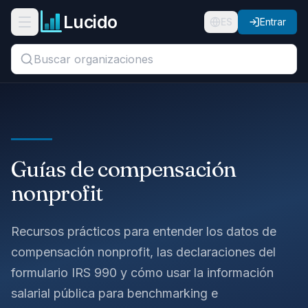
Ir al contenido principal
Lucido
Abrir menú de navegación
ES
Entrar
Buscar títulos, organizaciones o ubicaciones...
Organizaciones
Puestos
Guías de compensación
Guías
nonprofit
Estados
Recursos prácticos para entender los datos de
Sectores
compensación nonprofit, las declaraciones del
formulario IRS 990 y cómo usar la información
Precios
salarial pública para benchmarking e
Nosotros