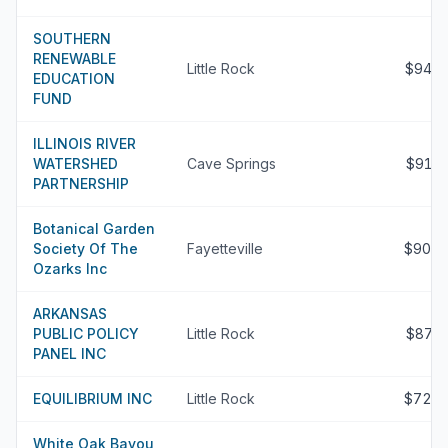
SOUTHERN
RENEWABLE
Little Rock
$945
EDUCATION
FUND
ILLINOIS RIVER
WATERSHED
Cave Springs
$913
PARTNERSHIP
Botanical Garden
Society Of The
Fayetteville
$902
Ozarks Inc
ARKANSAS
PUBLIC POLICY
Little Rock
$873
PANEL INC
EQUILIBRIUM INC
Little Rock
$728
White Oak Bayou