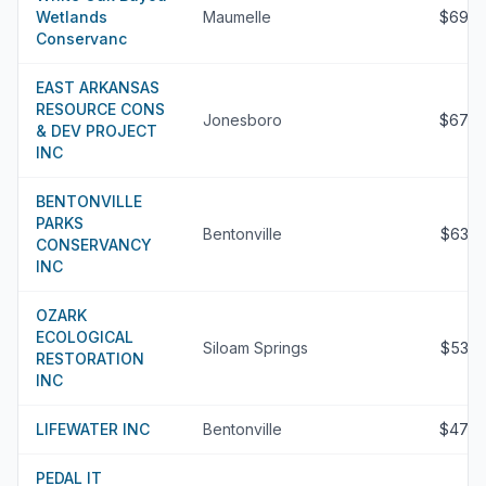
Wetlands
Maumelle
$695
Conservanc
EAST ARKANSAS
RESOURCE CONS
Jonesboro
$678
& DEV PROJECT
INC
BENTONVILLE
PARKS
Bentonville
$637
CONSERVANCY
INC
OZARK
ECOLOGICAL
Siloam Springs
$537
RESTORATION
INC
LIFEWATER INC
Bentonville
$475
PEDAL IT