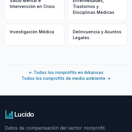
Salud Mental e
Enfermedades,
Intervención en Crisis
Trastornos y
Disciplinas Médicas
Investigación Médica
Delincuencia y Asuntos
Legales
←
Todos los nonprofits en Arkansas
Todos los nonprofits de medio ambiente
→
Lucido
Datos de compensación del sector nonprofit.