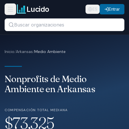
Ir al contenido principal
Lucido
Abrir menú de navegación
ES
Entrar
Buscar títulos, organizaciones o ubicaciones...
Organizaciones
Inicio
/
Arkansas
/
Medio Ambiente
Puestos
Guías
Nonprofits de Medio
Estados
Ambiente en Arkansas
Sectores
COMPENSACIÓN TOTAL MEDIANA
Precios
$73,325
Nosotros