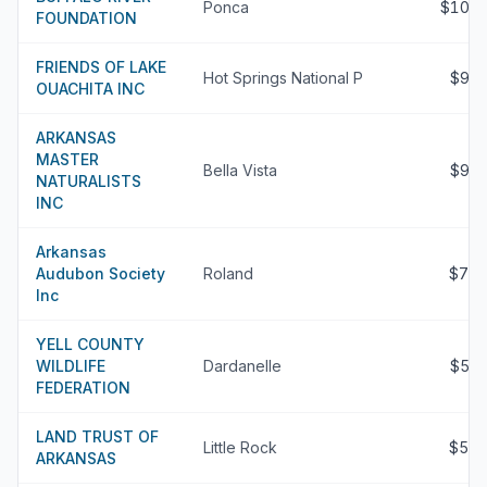
Ponca
$107
FOUNDATION
FRIENDS OF LAKE
Hot Springs National P
$96
OUACHITA INC
ARKANSAS
MASTER
Bella Vista
$94
NATURALISTS
INC
Arkansas
Audubon Society
Roland
$72
Inc
YELL COUNTY
WILDLIFE
Dardanelle
$58
FEDERATION
LAND TRUST OF
Little Rock
$52
ARKANSAS