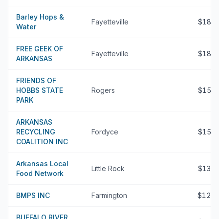
Barley Hops &
Fayetteville
$189
Water
FREE GEEK OF
Fayetteville
$180
ARKANSAS
FRIENDS OF
HOBBS STATE
Rogers
$158
PARK
ARKANSAS
RECYCLING
Fordyce
$150
COALITION INC
Arkansas Local
Little Rock
$132
Food Network
BMPS INC
Farmington
$127
BUFFALO RIVER