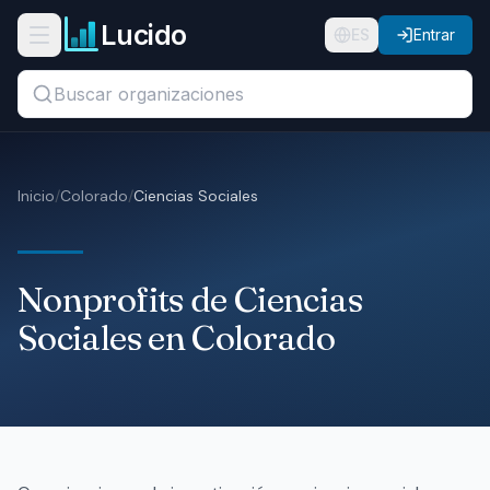
Ir al contenido principal
Lucido
Abrir menú de navegación
ES
Entrar
Buscar títulos, organizaciones o ubicaciones...
Organizaciones
Inicio
/
Colorado
/
Ciencias Sociales
Puestos
Guías
Nonprofits de Ciencias
Estados
Sociales en Colorado
Sectores
Precios
Nosotros