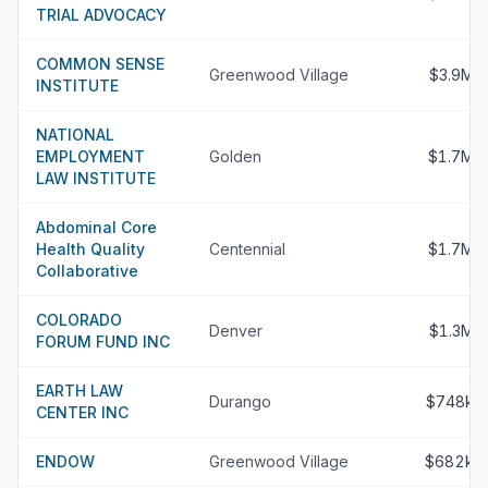
TRIAL ADVOCACY
COMMON SENSE
Greenwood Village
$3.9M
INSTITUTE
NATIONAL
EMPLOYMENT
Golden
$1.7M
LAW INSTITUTE
Abdominal Core
Health Quality
Centennial
$1.7M
Collaborative
COLORADO
Denver
$1.3M
FORUM FUND INC
EARTH LAW
Durango
$748k
CENTER INC
ENDOW
Greenwood Village
$682k