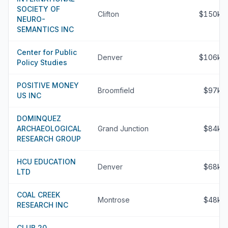
SOCIETY OF
Clifton
$150k
NEURO-
SEMANTICS INC
Center for Public
Denver
$106k
Policy Studies
POSITIVE MONEY
Broomfield
$97k
US INC
DOMINQUEZ
ARCHAEOLOGICAL
Grand Junction
$84k
RESEARCH GROUP
HCU EDUCATION
Denver
$68k
LTD
COAL CREEK
Montrose
$48k
RESEARCH INC
CLUB 20