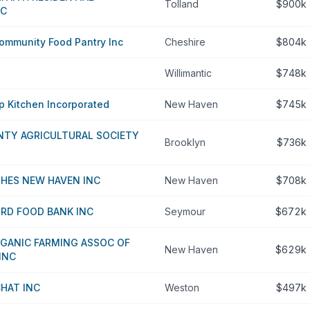
Tolland
$900k
NC
ommunity Food Pantry Inc
Cheshire
$804k
Willimantic
$748k
 Kitchen Incorporated
New Haven
$745k
TY AGRICULTURAL SOCIETY
Brooklyn
$736k
SHES NEW HAVEN INC
New Haven
$708k
RD FOOD BANK INC
Seymour
$672k
GANIC FARMING ASSOC OF
New Haven
$629k
INC
CHAT INC
Weston
$497k