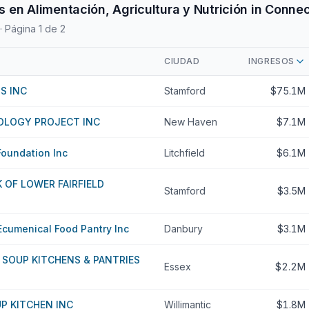
 en Alimentación, Agricultura y Nutrición in Connec
· Página 1 de 2
CIUDAD
INGRESOS
S INC
Stamford
$75.1M
OLOGY PROJECT INC
New Haven
$7.1M
Foundation Inc
Litchfield
$6.1M
 OF LOWER FAIRFIELD
Stamford
$3.5M
Ecumenical Food Pantry Inc
Danbury
$3.1M
 SOUP KITCHENS & PANTRIES
Essex
$2.2M
P KITCHEN INC
Willimantic
$1.8M