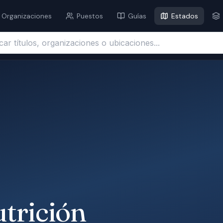
Organizaciones
Puestos
Guías
Estados
ítulos, organizaciones o ubicaciones...
utrición