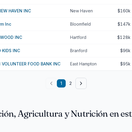
NEW HAVEN INC
New Haven
$160k
rm Inc
Bloomfield
$147k
EWOOD INC
Hartford
$128k
 KIDS INC
Branford
$96k
 VOLUNTEER FOOD BANK INC
East Hampton
$95k
1
2
ión, Agricultura y Nutrición en es