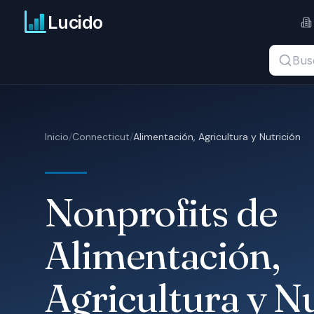
Ir al contenido principal
Lucido
Buscar t
Inicio
/
Connecticut
/
Alimentación, Agricultura y Nutrición
Nonprofits de
Alimentación,
Agricultura y N