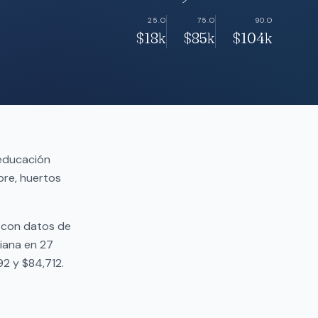
25.O
75.O
90.O
$18k
$85k
$104k
 educación
mbre, huertos
t con datos de
iana en 27
2 y $84,712.