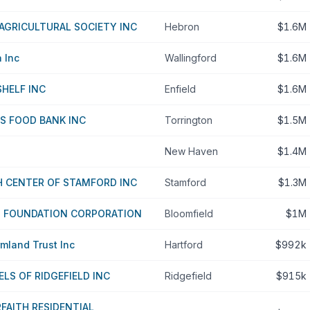
AGRICULTURAL SOCIETY INC
Hebron
$1.6M
 Inc
Wallingford
$1.6M
SHELF INC
Enfield
$1.6M
S FOOD BANK INC
Torrington
$1.5M
New Haven
$1.4M
H CENTER OF STAMFORD INC
Stamford
$1.3M
S FOUNDATION CORPORATION
Bloomfield
$1M
mland Trust Inc
Hartford
$992k
LS OF RIDGEFIELD INC
Ridgefield
$915k
FAITH RESIDENTIAL