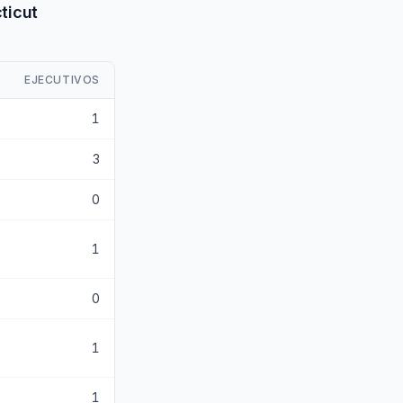
ticut
EJECUTIVOS
1
3
0
1
0
1
1