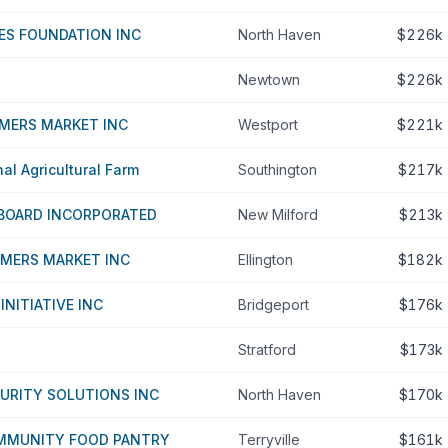
IES FOUNDATION INC
North Haven
$226k
Newtown
$226k
MERS MARKET INC
Westport
$221k
al Agricultural Farm
Southington
$217k
BOARD INCORPORATED
New Milford
$213k
RMERS MARKET INC
Ellington
$182k
INITIATIVE INC
Bridgeport
$176k
Stratford
$173k
URITY SOLUTIONS INC
North Haven
$170k
MMUNITY FOOD PANTRY
Terryville
$161k