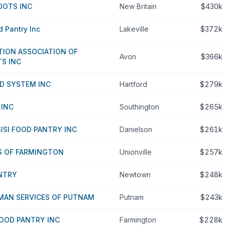
OOTS INC
New Britain
$430k
 Pantry Inc
Lakeville
$372k
TION ASSOCIATION OF
Avon
$366k
S INC
D SYSTEM INC
Hartford
$279k
 INC
Southington
$265k
SISI FOOD PANTRY INC
Danielson
$261k
S OF FARMINGTON
Unionville
$257k
NTRY
Newtown
$248k
UMAN SERVICES OF PUTNAM
Putnam
$243k
OOD PANTRY INC
Farmington
$228k