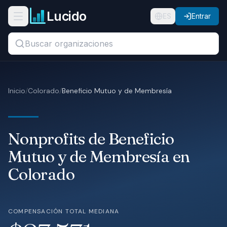
Ir al contenido principal
Lucido
Abrir menú de navegación
ES
Entrar
Buscar títulos, organizaciones o ubicaciones...
Organizaciones
Inicio
/
Colorado
/
Beneficio Mutuo y de Membresía
Puestos
Guías
Nonprofits de Beneficio
Estados
Mutuo y de Membresía en
Colorado
Sectores
Precios
COMPENSACIÓN TOTAL MEDIANA
Nosotros