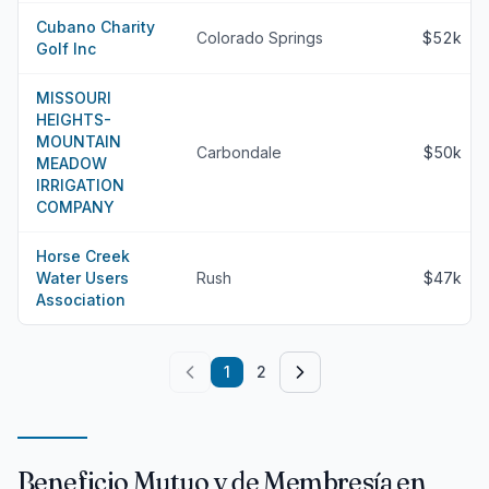
Cubano Charity
Colorado Springs
$52k
Golf Inc
MISSOURI
HEIGHTS-
MOUNTAIN
Carbondale
$50k
MEADOW
IRRIGATION
COMPANY
Horse Creek
Water Users
Rush
$47k
Association
1
2
Beneficio Mutuo y de Membresía en