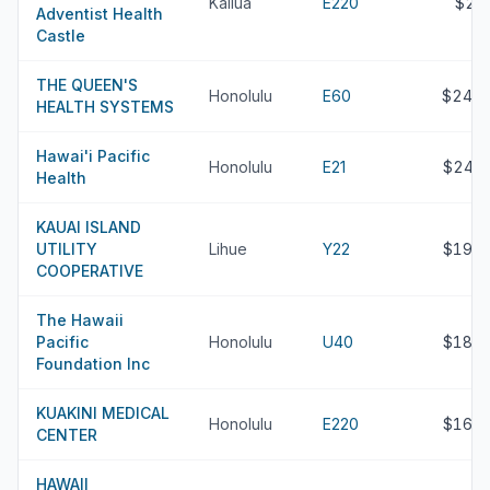
Kailua
E220
$27
Adventist Health
Castle
THE QUEEN'S
Honolulu
E60
$249.
HEALTH SYSTEMS
Hawai'i Pacific
Honolulu
E21
$247.
Health
KAUAI ISLAND
UTILITY
Lihue
Y22
$191.
COOPERATIVE
The Hawaii
Pacific
Honolulu
U40
$187.
Foundation Inc
KUAKINI MEDICAL
Honolulu
E220
$167.
CENTER
HAWAII