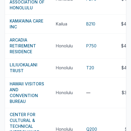
ASSOCIATION OF
HONOLULU
KAMA'AINA CARE
Kailua
B210
$41.
INC
ARCADIA
RETIREMENT
Honolulu
P750
$41.
RESIDENCE
LILIUOKALANI
Honolulu
T20
$40
TRUST
HAWAII VISITORS
AND
Honolulu
—
$39
CONVENTION
BUREAU
CENTER FOR
CULTURAL &
TECHNICAL
Honolulu
Q200
$3