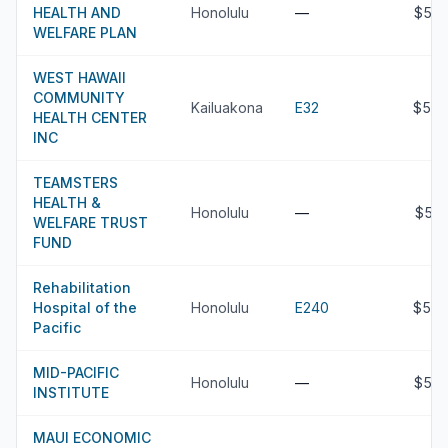
HEALTH AND
Honolulu
—
$55.
WELFARE PLAN
WEST HAWAII
COMMUNITY
Kailuakona
E32
$54.
HEALTH CENTER
INC
TEAMSTERS
HEALTH &
Honolulu
—
$53
WELFARE TRUST
FUND
Rehabilitation
Hospital of the
Honolulu
E240
$52.
Pacific
MID-PACIFIC
Honolulu
—
$51.
INSTITUTE
MAUI ECONOMIC