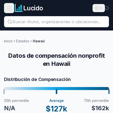
Ir al contenido principal
Lucido
Abrir menú de navegación
ES
Buscar títulos, organizaciones o ubicaciones...
Organizaciones
Inicio
Estados
Hawaii
Puestos
Datos de compensación nonprofit
en Hawaii
Guías
Estados
Distribución de Compensación
Sectores
Precios
25th percentile
Average
75th percentile
$127k
N/A
$162k
Nosotros