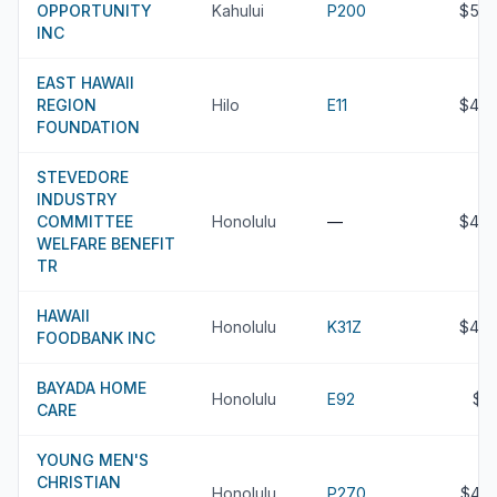
OPPORTUNITY
Kahului
P200
$50.
INC
EAST HAWAII
REGION
Hilo
E11
$48.
FOUNDATION
STEVEDORE
INDUSTRY
COMMITTEE
Honolulu
—
$47.
WELFARE BENEFIT
TR
HAWAII
Honolulu
K31Z
$47.
FOODBANK INC
BAYADA HOME
Honolulu
E92
$4
CARE
YOUNG MEN'S
CHRISTIAN
Honolulu
P270
$43