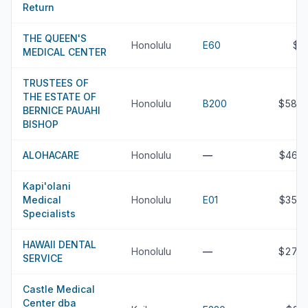
Return
THE QUEEN'S
Honolulu
E60
$1
MEDICAL CENTER
TRUSTEES OF
THE ESTATE OF
Honolulu
B200
$588.
BERNICE PAUAHI
BISHOP
ALOHACARE
Honolulu
—
$468
Kapi'olani
Medical
Honolulu
E01
$354
Specialists
HAWAII DENTAL
Honolulu
—
$275.
SERVICE
Castle Medical
Center dba