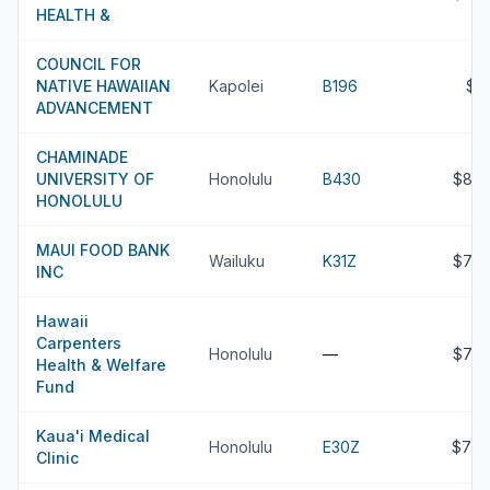
HEALTH &
COUNCIL FOR
NATIVE HAWAIIAN
Kapolei
B196
$8
ADVANCEMENT
CHAMINADE
UNIVERSITY OF
Honolulu
B430
$85.
HONOLULU
MAUI FOOD BANK
Wailuku
K31Z
$77.
INC
Hawaii
Carpenters
Honolulu
—
$75.
Health & Welfare
Fund
Kaua'i Medical
Honolulu
E30Z
$70.
Clinic