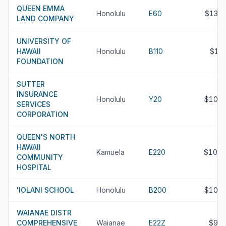
QUEEN EMMA
Honolulu
E60
$135
LAND COMPANY
UNIVERSITY OF
HAWAII
Honolulu
B110
$11
FOUNDATION
SUTTER
INSURANCE
Honolulu
Y20
$109.
SERVICES
CORPORATION
QUEEN'S NORTH
HAWAII
Kamuela
E220
$106.
COMMUNITY
HOSPITAL
'IOLANI SCHOOL
Honolulu
B200
$104.
WAIANAE DISTR
COMPREHENSIVE
Waianae
E22Z
$99.