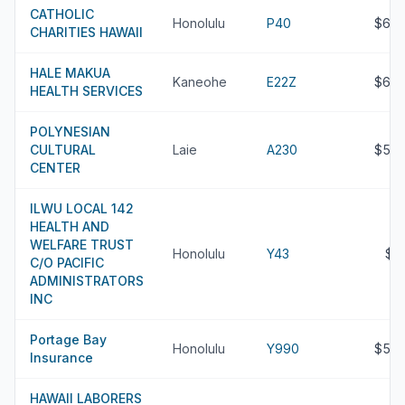
CATHOLIC
Honolulu
P40
$68.
CHARITIES HAWAII
HALE MAKUA
Kaneohe
E22Z
$60.
HEALTH SERVICES
POLYNESIAN
CULTURAL
Laie
A230
$57.
CENTER
ILWU LOCAL 142
HEALTH AND
WELFARE TRUST
Honolulu
Y43
$5
C/O PACIFIC
ADMINISTRATORS
INC
Portage Bay
Honolulu
Y990
$55.
Insurance
HAWAII LABORERS