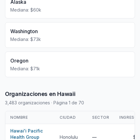
Alaska
Mediana: $60k
Washington
Mediana: $73k
Oregon
Mediana: $71k
Organizaciones en Hawaii
3,483 organizaciones
· Página 1 de 70
NOMBRE
CIUDAD
SECTOR
INGRESO
Hawai'i Pacific
Health Group
Honolulu
—
$1