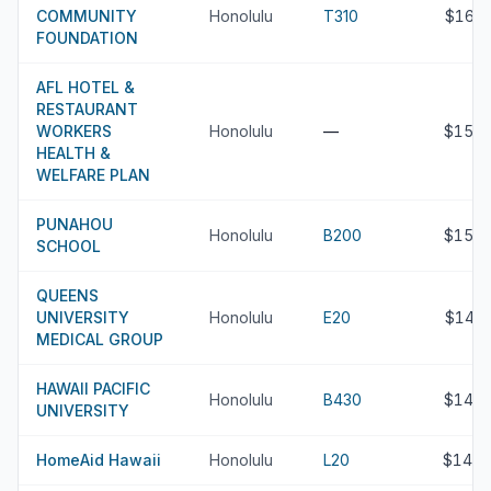
COMMUNITY
Honolulu
T310
$161
FOUNDATION
AFL HOTEL &
RESTAURANT
WORKERS
Honolulu
—
$159.
HEALTH &
WELFARE PLAN
PUNAHOU
Honolulu
B200
$157.
SCHOOL
QUEENS
UNIVERSITY
Honolulu
E20
$148
MEDICAL GROUP
HAWAII PACIFIC
Honolulu
B430
$146.
UNIVERSITY
HomeAid Hawaii
Honolulu
L20
$142.