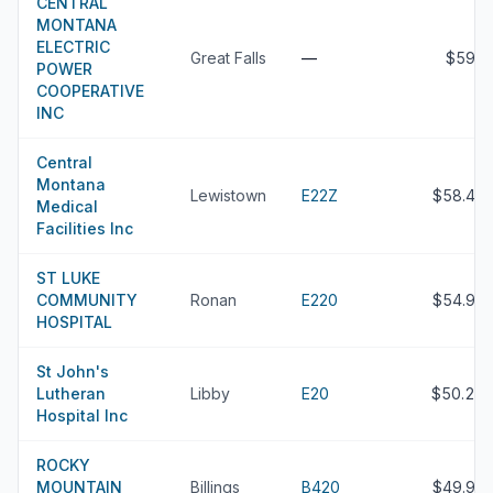
CENTRAL
MONTANA
ELECTRIC
Great Falls
—
$59M
POWER
COOPERATIVE
INC
Central
Montana
Lewistown
E22Z
$58.4M
Medical
Facilities Inc
ST LUKE
COMMUNITY
Ronan
E220
$54.9M
HOSPITAL
St John's
Lutheran
Libby
E20
$50.2M
Hospital Inc
ROCKY
MOUNTAIN
Billings
B420
$49.9M