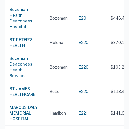
Bozeman
Health
Bozeman
E20
$446.4M
Deaconess
Hospital
ST PETER'S
Helena
E220
$370.1M
HEALTH
Bozeman
Deaconess
Bozeman
E220
$193.2M
Health
Services
ST JAMES
Butte
E220
$143.4M
HEALTHCARE
MARCUS DALY
MEMORIAL
Hamilton
E22I
$141.6M
HOSPITAL