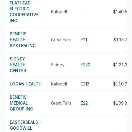
FLATHEAD
ELECTRIC
Kalispell
—
$140.5M
COOPERATIVE
INC
BENEFIS
HEALTH
Great Falls
E21
$135.7M
SYSTEM INC
SIDNEY
HEALTH
Sidney
E220
$121.3M
CENTER
LOGAN HEALTH
Kalispell
E21Z
$110.7M
BENEFIS
MEDICAL
Great Falls
E22
$109.8M
GROUP INC
EASTERSEALS -
GOODWILL