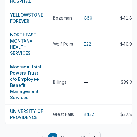
HOSPITAL
YELLOWSTONE
Bozeman
C60
$41.8M
FOREVER
NORTHEAST
MONTANA
Wolf Point
E22
$40.9M
HEALTH
SERVICES
Montana Joint
Powers Trust
c/o Employee
Billings
—
$39.3M
Benefit
Management
Services
UNIVERSITY OF
Great Falls
B43Z
$37.8M
PROVIDENCE