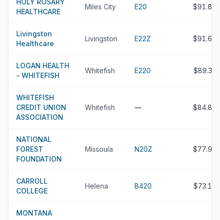
HOLY ROSARY
Miles City
E20
$91.8M
HEALTHCARE
Livingston
Livingston
E22Z
$91.6M
Healthcare
LOGAN HEALTH
Whitefish
E220
$89.3M
- WHITEFISH
WHITEFISH
CREDIT UNION
Whitefish
—
$84.8M
ASSOCIATION
NATIONAL
FOREST
Missoula
N20Z
$77.9M
FOUNDATION
CARROLL
Helena
B420
$73.1M
COLLEGE
MONTANA