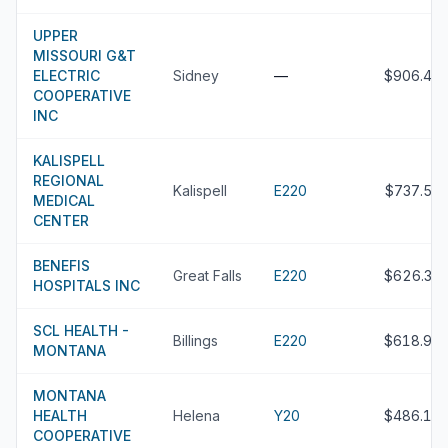
UPPER
MISSOURI G&T
ELECTRIC
Sidney
—
$906.4M
COOPERATIVE
INC
KALISPELL
REGIONAL
Kalispell
E220
$737.5M
MEDICAL
CENTER
BENEFIS
Great Falls
E220
$626.3M
HOSPITALS INC
SCL HEALTH -
Billings
E220
$618.9M
MONTANA
MONTANA
HEALTH
Helena
Y20
$486.1M
COOPERATIVE