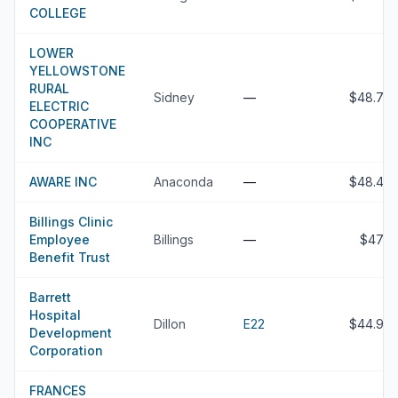
COLLEGE
LOWER
YELLOWSTONE
RURAL
Sidney
—
$48.7M
ELECTRIC
COOPERATIVE
INC
AWARE INC
Anaconda
—
$48.4M
Billings Clinic
Employee
Billings
—
$47M
Benefit Trust
Barrett
Hospital
Dillon
E22
$44.9M
Development
Corporation
FRANCES