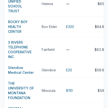
UNIFIED
Helena
—
$65M
SCHOOL
TRUST
ROCKY BOY
HEALTH
Box Elder
E320
$64.8M
CENTER
3 RIVERS
TELEPHONE
Fairfield
—
$62.8M
COOPERATIVE
INC
Glendive
Glendive
E20
$59.6M
Medical Center
THE
UNIVERSITY OF
Missoula
B110
$59M
MONTANA
FOUNDATION