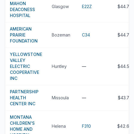
MAHON
Glasgow
E22Z
$44.7M
DEACONESS
HOSPITAL
AMERICAN
PRAIRIE
Bozeman
C34
$44.7M
FOUNDATION
YELLOWSTONE
VALLEY
ELECTRIC
Huntley
—
$44.5M
COOPERATIVE
INC
PARTNERSHIP
HEALTH
Missoula
—
$43.7M
CENTER INC
MONTANA
CHILDREN'S
Helena
F310
$42.6M
HOME AND