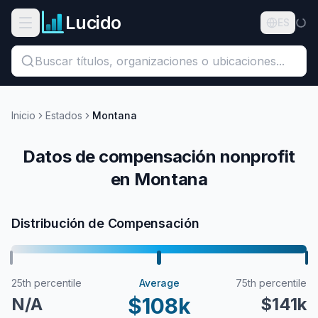
Ir al contenido principal
Lucido
Abrir menú de navegación
ES
Buscar títulos, organizaciones o ubicaciones...
Organizaciones
Inicio
Estados
Montana
Puestos
Datos de compensación nonprofit
en Montana
Guías
Estados
Distribución de Compensación
Sectores
Precios
25th percentile
Average
75th percentile
$108k
N/A
$141k
Nosotros