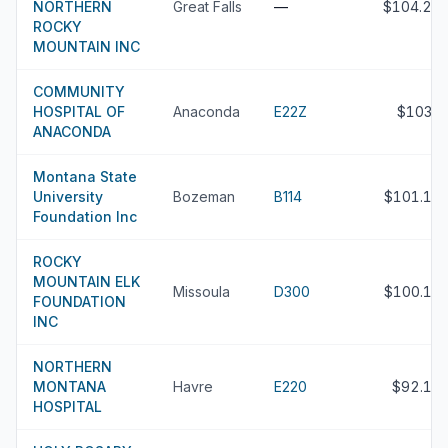
NORTHERN
Great Falls
—
$104.2M
ROCKY
MOUNTAIN INC
COMMUNITY
HOSPITAL OF
Anaconda
E22Z
$103M
ANACONDA
Montana State
University
Bozeman
B114
$101.1M
Foundation Inc
ROCKY
MOUNTAIN ELK
Missoula
D300
$100.1M
FOUNDATION
INC
NORTHERN
MONTANA
Havre
E220
$92.1M
HOSPITAL