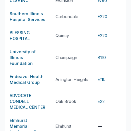
ULSE INC
Evanston
W90
Southern Illinois
Carbondale
E220
Hospital Services
BLESSING
Quincy
E220
HOSPITAL
University of
Illinois
Champaign
B110
Foundation
Endeavor Health
Arlington Heights
E110
Medical Group
ADVOCATE
CONDELL
Oak Brook
E22
MEDICAL CENTER
Elmhurst
Memorial
Elmhurst
—