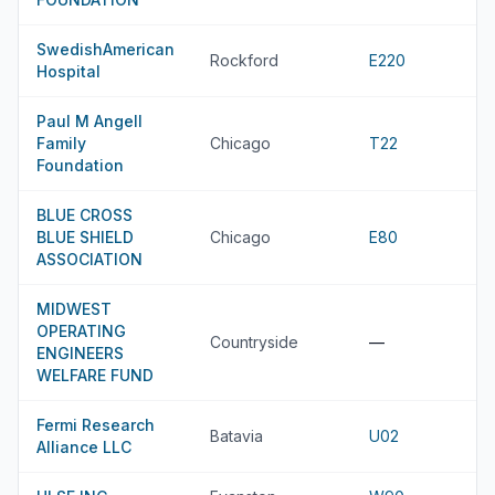
SwedishAmerican
Rockford
E220
Hospital
Paul M Angell
Family
Chicago
T22
Foundation
BLUE CROSS
BLUE SHIELD
Chicago
E80
ASSOCIATION
MIDWEST
OPERATING
Countryside
—
ENGINEERS
WELFARE FUND
Fermi Research
Batavia
U02
Alliance LLC