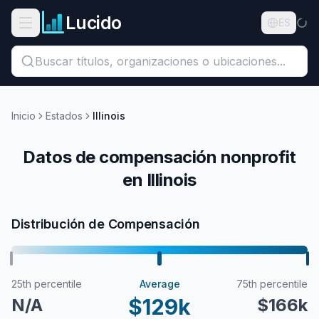
Ir al contenido principal
Lucido
Abrir menú de navegación
ES
Buscar títulos, organizaciones o ubicaciones...
Organizaciones
Inicio
Estados
Illinois
Puestos
Datos de compensación nonprofit
en Illinois
Guías
Estados
Distribución de Compensación
Sectores
Precios
25th percentile
Average
75th percentile
$129k
N/A
$166k
Nosotros